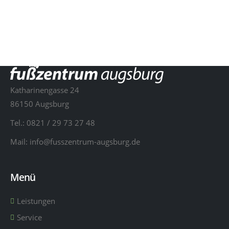
Website
Brand
Full Width Slider
Gallery
Medias
Medias
Medias
Design
Full Width Video
Masonry Images
Katharinengasse 24
86150 Augsburg
Brand
Sticky Content
Tel.:
0821 / 29 73 27 48
Website
Porto
Branding
Mail:
info@fusszentrum-augsburg.de
Website
Carousel
Menü
Leistungen
Service