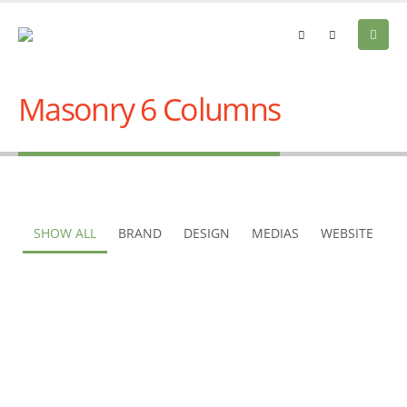
Masonry 6 Columns
SHOW ALL
BRAND
DESIGN
MEDIAS
WEBSITE
Design
Brand
Small Slider
Large Slider
Website
Wide Slider
Medias
Video