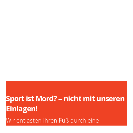
oder Wettkampfathleten können durch die
Ergebnisse unsere Ganganalyse dauerhaft Ihre
Leistungen steigern, ohne von Verletzungen und
Gelenkschäden geplagt zu werden.
Sport ist Mord? – nicht mit unseren
Einlagen!
Wir entlasten Ihren Fuß durch eine
maßgeschneiderte Einlage.