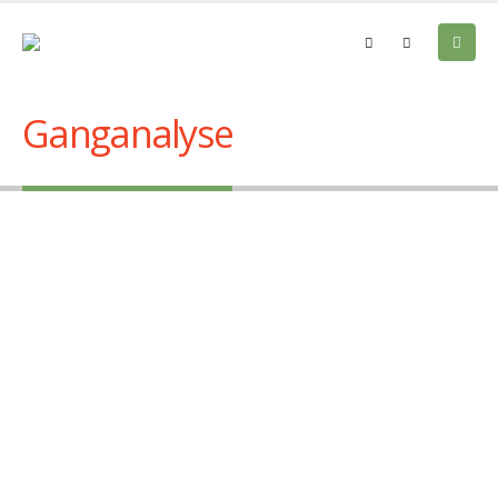
Ganganalyse
Maßgefertigte Einlagen als
Prophylaxe für Beschwerden